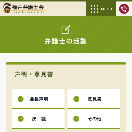
MENU
弁護士の活動
声明・意見書
会長声明
意見書
決 議
その他