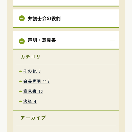
弁護士会の役割
声明・意見書
カテゴリ
その他
3
会長声明
117
意見書
10
決議
4
アーカイブ