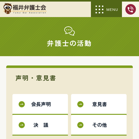
MENU
弁護士の活動
声明・意見書
会長声明
意見書
決 議
その他