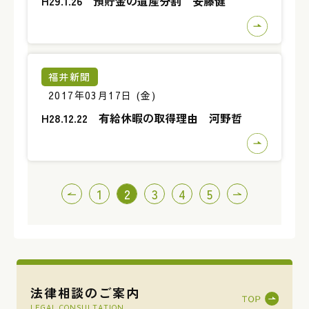
H29.1.26 預貯金の遺産分割 安藤健
福井新聞
2017年03月17日 (金)
H28.12.22 有給休暇の取得理由 河野哲
投
1
2
3
4
5
稿
の
ペ
ー
ジ
送
り
法律相談のご案内
LEGAL CONSULTATION