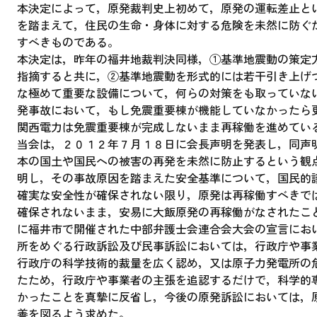
本決定によって，原発裁判史上初めて，原発の運転差止と
を踏まえて，住民の生命・身体に対する危険を未然に防ぐ
すべきものである。
本決定は，昨年の福井地裁判決同様，①基準地震動の策定
指摘すると共に，②基準地震動を形式的には若干引き上げ
な極めて重要な設備について，何らの対策をも取っていな
発事故において，もし免震重要棟が機能していなかったら
関西電力は免震重要棟が完成しないまま再稼働を進めてい
当会は，２０１２年７月１８日に会長声明を発表し，同声
本の国土や国民への被害の再発を未然に防止するという観
明し，その事故原因を踏まえた安全基準について，国民的
確実な安全性が確保されない限り，原発は再稼働すべきで
確保されないまま，安易に大飯原発の再稼働がなされたこ
に福井市で開催された中部弁護士会連合会大会の宣言にお
所をめぐる行政訴訟及び民事訴訟においては，行政庁や事
行政庁の科学技術的裁量を広く認め，又は原子力発電所の
たため，行政庁や事業者の主張を追認するだけで，科学的
かったことを真摯に反省し，今後の原発訴訟においては，
善を図るよう求めた。