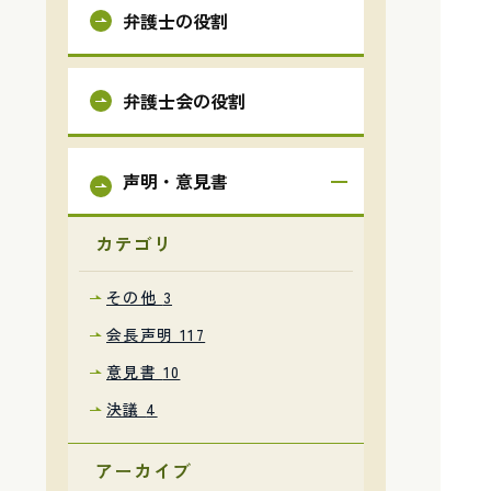
弁護士の役割
弁護士会の役割
声明・意見書
カテゴリ
その他
3
会長声明
117
意見書
10
決議
4
アーカイブ