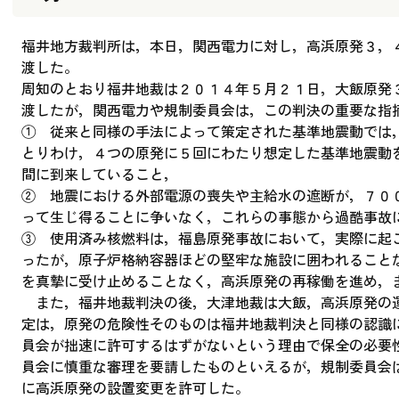
福井地方裁判所は，本日，関西電力に対し，高浜原発３，
渡した。
周知のとおり福井地裁は２０１４年５月２１日，大飯原発
渡したが，関西電力や規制委員会は，この判決の重要な指
① 従来と同様の手法によって策定された基準地震動では
とりわけ，４つの原発に５回にわたり想定した基準地震動
間に到来していること，
② 地震における外部電源の喪失や主給水の遮断が，７０
って生じ得ることに争いなく，これらの事態から過酷事故
③ 使用済み核燃料は，福島原発事故において，実際に起
ったが，原子炉格納容器ほどの堅牢な施設に囲われること
を真摯に受け止めることなく，高浜原発の再稼働を進め，
また，福井地裁判決の後，大津地裁は大飯，高浜原発の
定は，原発の危険性そのものは福井地裁判決と同様の認識
員会が拙速に許可するはずがないという理由で保全の必要
員会に慎重な審理を要請したものといえるが，規制委員会
に高浜原発の設置変更を許可した。