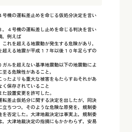
４号機の運転差止めを命じる仮処分決定を言い
３，４号機の運転差し止めを命じる判決を言い
摘，例えば
，これを超える地震動が発生する危険があり，
を超える地震が平成１７年以後１０年足らずの
０ガルを超えない基準地震動以下の地震動によ
に至る危険性があること，
こったよりも重大な被害をもたらすおそれがあ
なく保存されていること
また設置変更を許可した。
運転差止仮処分に関する決定を出したが，同決
に立ちつつ，そのような危険な原発を，規制委
性を否定した。大津地裁決定は事実上，規制委
は，大津地裁決定の指摘にもかかわらず，安易