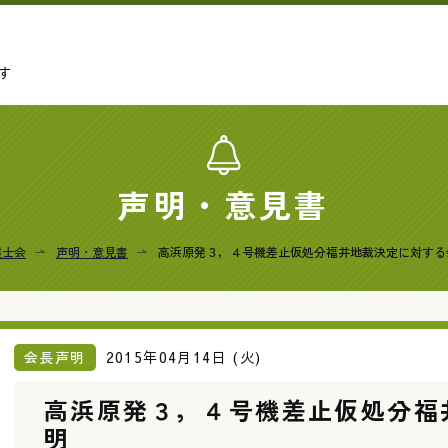
す
声明・意見書
護士会
声明・意見書
高浜原発３，４号機差止仮処分福井地裁決定に対する
会長声明
2015年04月14日 (火)
高浜原発３，４号機差止仮処分福
明