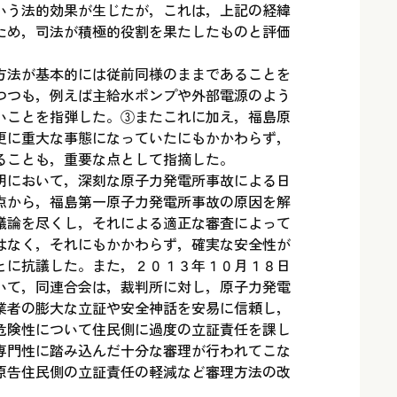
いう法的効果が生じたが，これは，上記の経緯
ため，司法が積極的役割を果たしたものと評価
方法が基本的には従前同様のままであることを
つつも，例えば主給水ポンプや外部電源のよう
いことを指弾した。③またこれに加え，福島原
更に重大な事態になっていたにもかかわらず，
ることも，重要な点として指摘した。
明において，深刻な原子力発電所事故による日
点から，福島第一原子力発電所事故の原因を解
議論を尽くし，それによる適正な審査によって
はなく，それにもかかわらず，確実な安全性が
とに抗議した。また，２０１３年１０月１８日
いて，同連合会は，裁判所に対し，原子力発電
業者の膨大な立証や安全神話を安易に信頼し，
危険性について住民側に過度の立証責任を課し
専門性に踏み込んだ十分な審理が行われてこな
原告住民側の立証責任の軽減など審理方法の改