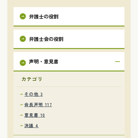
弁護士の役割
弁護士会の役割
声明・意見書
カテゴリ
その他
3
会長声明
117
意見書
10
決議
4