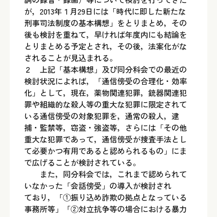
が，2013年１月29日には「時代に即した新たな
刑事司法制度の基本構想」をとりまとめ，その
後も検討を重ねて，早ければ年度内にも結論を
とりまとめる予定とされ，その後，法案化がな
されることが見込まれる。
２ 上記「基本構想」及び同分科会での最近の
検討状況によれば，「通信傍受の合理化・効率
化」として，現在，薬物関連犯罪，銃器関連犯
罪や組織的な殺人等の重大な犯罪に限定されて
いる通信傍受の対象犯罪を，通常の殺人，逮
捕・監禁等，窃盗・強盗等，さらには「その他
重大な犯罪であって，通信傍受が捜査手法とし
て必要かつ有用であると認められるもの」にま
で広げることが検討されている。
また，同分科会では，これまで認められて
いなかった「会話傍受」の導入が検討され
ており，「①振り込め詐欺の拠点となっている
事務所等」「②対立抗争等の場合における暴力