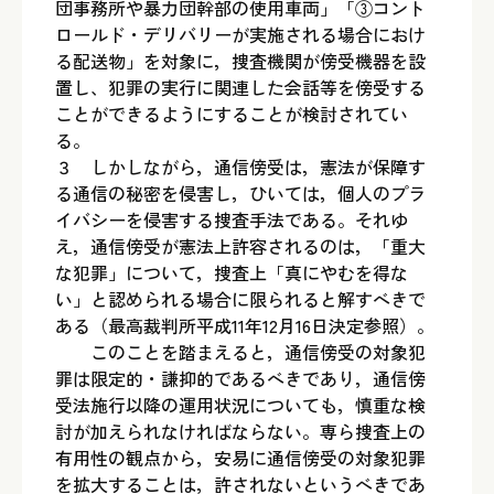
団事務所や暴力団幹部の使用車両」「③コント
ロールド・デリバリーが実施される場合におけ
る配送物」を対象に，捜査機関が傍受機器を設
置し、犯罪の実行に関連した会話等を傍受する
ことができるようにすることが検討されてい
る。
３ しかしながら，通信傍受は，憲法が保障す
る通信の秘密を侵害し，ひいては，個人のプラ
イバシーを侵害する捜査手法である。それゆ
え，通信傍受が憲法上許容されるのは，「重大
な犯罪」について，捜査上「真にやむを得な
い」と認められる場合に限られると解すべきで
ある（最高裁判所平成11年12月16日決定参照）。
このことを踏まえると，通信傍受の対象犯
罪は限定的・謙抑的であるべきであり，通信傍
受法施行以降の運用状況についても，慎重な検
討が加えられなければならない。専ら捜査上の
有用性の観点から，安易に通信傍受の対象犯罪
を拡大することは，許されないというべきであ