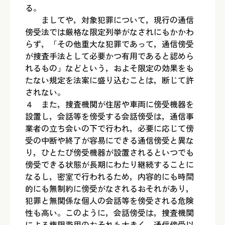
る。
ましてや，対象犯罪について，現行の通信
傍受法では厳格な限定列挙がなされにもかかわ
らず，「その他重大な犯罪であって，通信傍受
が捜査手法として必要かつ有用であると認めら
れるもの」などという，およそ限定の効果をも
たない規定を法案に盛り込むことは，断じて許
されない。
４ また，捜査機関が住居や車両に傍受機器を
設置し，会話等を傍受する会話傍受は，通信事
業者の立ち会いの下で行われ，必要に応じて傍
受の中断や終了が容易にできる通信傍受と異な
り，ひとたび傍受機器が設置されるといつでも
傍受できる状態が長期にわたり継続することに
なるし，密室で行われるため，内容的にも時間
的にも無制約に傍受がなされるおそれがあり，
犯罪と無関係な個人の会話等を傍受される危険
性も高い。このように，会話傍受は，捜査機関
による権限濫用のおそれも大きく，通信傍受以