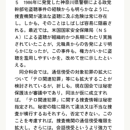
５ 1986年に発覚した神奈川県警察による政党
幹部宅盗聴事件の経験からも明らかなように，
捜査機関が違法な盗聴に及ぶ危険は常に存在
し，しかも，そのことはしばしば容易に隠蔽さ
れる。最近では，米国国家安全保障局（ＮＳ
Ａ）による盗聴が組織的かつ長期にわたり実施
されていたことが，元職員からの告発により明
らかになったが，この事件も，権力がいかに盗
聴を濫用しやすいかを，改めて世に示したとい
える。
同分科会では，通信傍受の対象犯罪の拡大に
ついて「テロ関連犯罪」等にも拡大することが
検討されているが，折しも，現在国会では秘密
保護法が審議中であり，同法が仮に成立すれ
ば，「テロ関連犯罪」に関する捜査情報は秘密
指定され，秘密の陰に隠れて違法又は不当な捜
査が横行するおそれすら，否定できない。この
ことを考慮すれば，捜査機関の通信傍受権限を
拡大し，さらには，会話傍受というより強力で