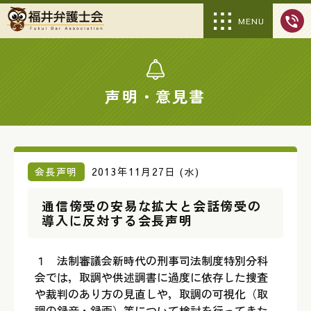
MENU
声明・意見書
会長声明
2013年11月27日 (水)
通信傍受の安易な拡大と会話傍受の
導入に反対する会長声明
１ 法制審議会新時代の刑事司法制度特別分科
会では，取調や供述調書に過度に依存した捜査
や裁判のあり方の見直しや，取調の可視化（取
調の録音・録画）等について検討を行ってきた