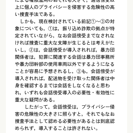
上に個人のプライバシーを侵害する危険性の高
い捜査手法である。
しかも，現在検討されている前記①〜③の対
象についても，①は，振り込め詐欺の拠点が特
定されていながら，なお会話傍受までなされな
ければ捜査に重大な支障が生じるとは考えがた
いし，②は，会話傍受が導入されれば，暴力団
関係者は，犯罪に関連する会話は暴力団事務所
や暴力団幹部の使用車両以外でするようになる
ことが容易に予想されるし，③も，会話傍受が
導入されれば，配送物を受け取った関係者は中
身を確認するまでは会話をしなくなると思わ
れ，いずれも会話傍受導入の必要性・有効性に
重大な疑問がある。
したがって，会話傍受は，プライバシー侵
害の危険性の大きさに照らすと，それでもなお
捜査手法として認める必要性があるとは到底認
められず，導入することは許されない。