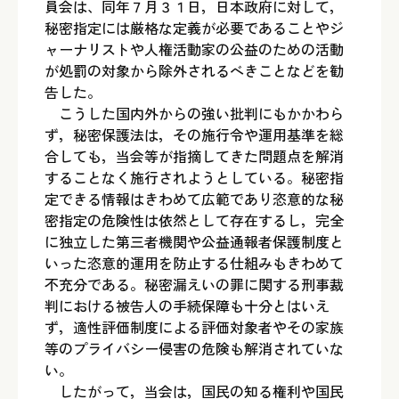
員会は、同年７月３１日，日本政府に対して，
秘密指定には厳格な定義が必要であることやジ
ャーナリストや人権活動家の公益のための活動
が処罰の対象から除外されるべきことなどを勧
告した。
こうした国内外からの強い批判にもかかわら
ず，秘密保護法は，その施行令や運用基準を総
合しても，当会等が指摘してきた問題点を解消
することなく施行されようとしている。秘密指
定できる情報はきわめて広範であり恣意的な秘
密指定の危険性は依然として存在するし，完全
に独立した第三者機関や公益通報者保護制度と
いった恣意的運用を防止する仕組みもきわめて
不充分である。秘密漏えいの罪に関する刑事裁
判における被告人の手続保障も十分とはいえ
ず，適性評価制度による評価対象者やその家族
等のプライバシー侵害の危険も解消されていな
い。
したがって，当会は，国民の知る権利や国民