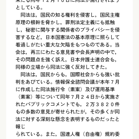
としている。
同法は，国民の知る権利を侵害し，国民主権
原理の根幹を脅かし，罪刑法定主義にも抵触
し，秘密に関与する関係者のプライバシーを侵
害するなど，日本国憲法の基本原理に照らして
看過しがたい重大な欠陥をもつものである。当
会は，再三にわたる意見書や会長声明の中で，
その問題点を強く訴え，日本弁護士連合会も，
同様の立場から同法に強く反対してきた。
同法は，国民からも，国際社会からも強い批
判をあびている。情報保全諮問会議が本年７月
に作成した同法施行令（素案）及び運用基準
（素案）等について同年７月２４日から実施さ
れたパブリックコメントでも，２万３８２０件
もの多数の意見が寄せられたが，その多くが同
法に対する深刻な懸念を表明するものだったと
報じ
られている。また，国連人権（自由権）規約委