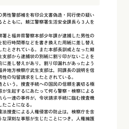
の男性警部補を有印公文書偽造・同行使の疑い
るとともに，鯖江警察署生活安全課長ら３人を
察署と福井県警察本部少年課が逮捕した男性の
を犯行時間帯などを書き換えた用紙に差し替え
したとされている。また本部長訓戒となった鯖
生支部から逮捕状の別紙に割り印がないことを
前に差し替えがあり，割り印漏れがあったよう
福井地方検察庁武生支部は，同課長の説明を信
男性の勾留請求をしたとされている。
造という，捜査手続への国民の信頼を裏切る極
態が生起するにあたって何ら警察・検察による
れら一連の事件が，令状請求手続に臨む捜査機
したことになる。
違法捜査による人権侵害の防止は，検察庁を含
うな深刻な事態が生じたことにつき，人権擁護