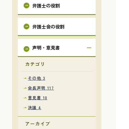
弁護士の役割
弁護士会の役割
声明・意見書
カテゴリ
その他
3
会長声明
117
意見書
10
決議
4
アーカイブ