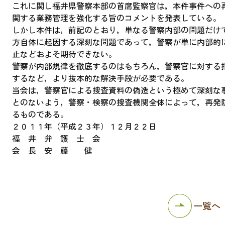
これに関し福井県警察本部の首席監察官は，本件事件への
関する業務管理を強化する旨のコメントを発表している。
しかし本件は，前記のとおり，単なる警察内部の問題だけ
方自体に起因する深刻な問題であって，警察が単に内部的
止などおよそ期待できない。
警察が内部規律を徹底するのはもちろん，警察官に対する
するなど，より抜本的な解決手段が必要である。
当会は，警察官による捜査資料の偽造という極めて深刻な
とのないよう，警察・検察の捜査機関全体によって，再発
るものである。
２０１１年（平成２３年）１２月２２日
福 井 弁 護 士 会
会 長 安 藤 健
一覧へ