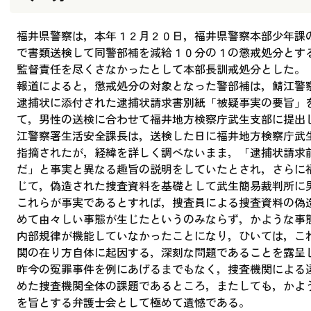
福井県警察は，本年１２月２０日，福井県警察本部少年課
で書類送検して同警部補を減給１０分の１の懲戒処分とす
監督責任を尽くさなかったとして本部長訓戒処分とした。
報道によると，懲戒処分の対象となった警部補は，鯖江警
逮捕状に添付された逮捕状請求書別紙「被疑事実の要旨」
て，男性の送検に合わせて福井地方検察庁武生支部に提出
江警察署生活安全課長は，送検した日に福井地方検察庁武
指摘されたが，経緯を詳しく調べないまま，「逮捕状請求
だ」と事実と異なる趣旨の説明をしていたとされ，さらに
じて，偽造された捜査資料を基礎として武生簡易裁判所に
これらが事実であるとすれば，捜査員による捜査資料の偽
めて由々しい事態が生じたというのみならず，かような事
内部規律が機能していなかったことになり，ひいては，こ
関の在り方自体に起因する，深刻な問題であることを露呈
昨今の冤罪事件を例にあげるまでもなく，捜査機関による
めた捜査機関全体の課題であるところ，またしても，かよ
を旨とする弁護士会として極めて遺憾である。