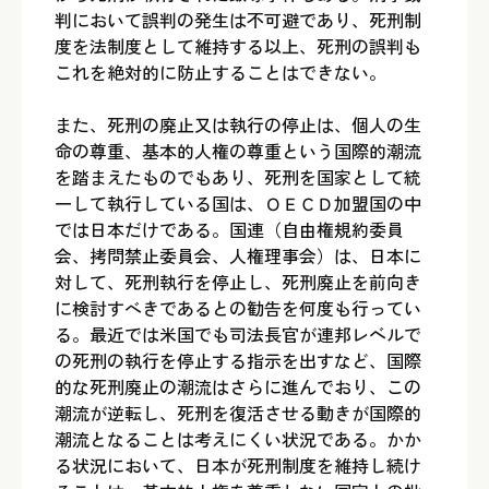
判において誤判の発生は不可避であり、死刑制
度を法制度として維持する以上、死刑の誤判も
これを絶対的に防止することはできない。
また、死刑の廃止又は執行の停止は、個人の生
命の尊重、基本的人権の尊重という国際的潮流
を踏まえたものでもあり、死刑を国家として統
一して執行している国は、ＯＥＣＤ加盟国の中
では日本だけである。国連（自由権規約委員
会、拷問禁止委員会、人権理事会）は、日本に
対して、死刑執行を停止し、死刑廃止を前向き
に検討すべきであるとの勧告を何度も行ってい
る。最近では米国でも司法長官が連邦レベルで
の死刑の執行を停止する指示を出すなど、国際
的な死刑廃止の潮流はさらに進んでおり、この
潮流が逆転し、死刑を復活させる動きが国際的
潮流となることは考えにくい状況である。かか
る状況において、日本が死刑制度を維持し続け