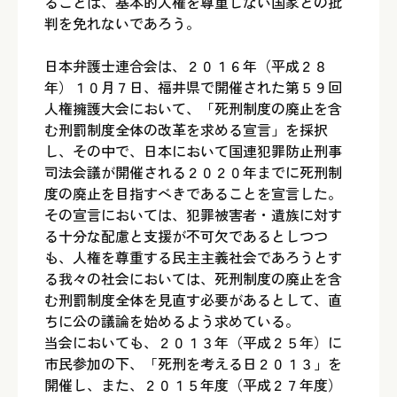
ることは、基本的人権を尊重しない国家との批
判を免れないであろう。
日本弁護士連合会は、２０１６年（平成２８
年）１０月７日、福井県で開催された第５９回
人権擁護大会において、「死刑制度の廃止を含
む刑罰制度全体の改革を求める宣言」を採択
し、その中で、日本において国連犯罪防止刑事
司法会議が開催される２０２０年までに死刑制
度の廃止を目指すべきであることを宣言した。
その宣言においては、犯罪被害者・遺族に対す
る十分な配慮と支援が不可欠であるとしつつ
も、人権を尊重する民主主義社会であろうとす
る我々の社会においては、死刑制度の廃止を含
む刑罰制度全体を見直す必要があるとして、直
ちに公の議論を始めるよう求めている。
当会においても、２０１３年（平成２５年）に
市民参加の下、「死刑を考える日２０１３」を
開催し、また、２０１５年度（平成２７年度）