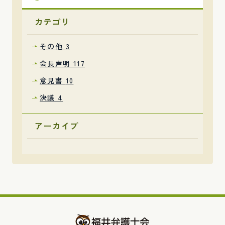
カテゴリ
その他
3
会長声明
117
意見書
10
決議
4
アーカイブ