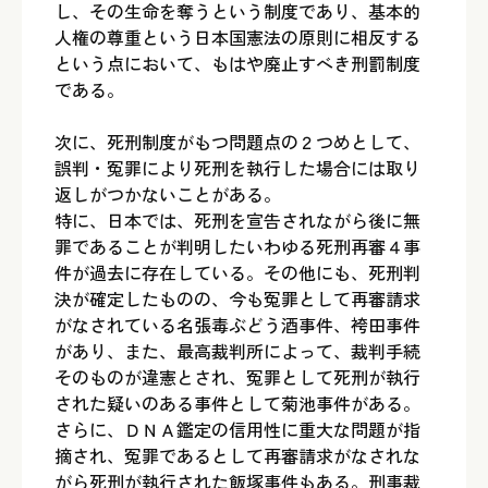
し、その生命を奪うという制度であり、基本的
人権の尊重という日本国憲法の原則に相反する
という点において、もはや廃止すべき刑罰制度
である。
次に、死刑制度がもつ問題点の２つめとして、
誤判・冤罪により死刑を執行した場合には取り
返しがつかないことがある。
特に、日本では、死刑を宣告されながら後に無
罪であることが判明したいわゆる死刑再審４事
件が過去に存在している。その他にも、死刑判
決が確定したものの、今も冤罪として再審請求
がなされている名張毒ぶどう酒事件、袴田事件
があり、また、最高裁判所によって、裁判手続
そのものが違憲とされ、冤罪として死刑が執行
された疑いのある事件として菊池事件がある。
さらに、ＤＮＡ鑑定の信用性に重大な問題が指
摘され、冤罪であるとして再審請求がなされな
がら死刑が執行された飯塚事件もある。刑事裁