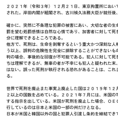
２０２１年（令和３年）１２月２１日、東京拘置所におい
された。岸田内閣が組閣され、古川禎久法務大臣が就任後
確かに、突然に不条理な犯罪の被害にあい、大切な者の生
罰を望む処罰感情は自然な心情であり、加害者に対して死
分に理解できるところである。
他方で、死刑は、生命を剥奪するという重大かつ深刻な人
う以上、誤判の危険性を完全に排除することができないも
判の場合、事後的な回復が不可能である。犯人に対して死
ちは理解できるが、無辜の者が不幸にも犯人と疑われた末
はない。誤った死刑が執行される恐れがあることは、これ
る。
世界で死刑を廃止また事実上廃止した国は２０１９年１２
２以上の国数を占めている。２０２１年７月には、米国の
する指示を出している。米国が死刑を廃止した場合、ＯＥ
行しているのは日本と米国の一部の州だけとなる。
日本が米国と韓国以外の国と犯罪人引渡し条約を締結でき