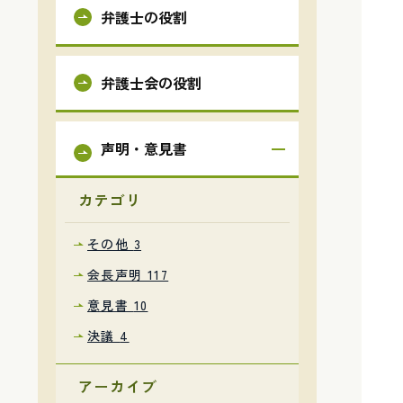
弁護士の役割
弁護士会の役割
声明・意見書
カテゴリ
その他
3
会長声明
117
意見書
10
決議
4
アーカイブ