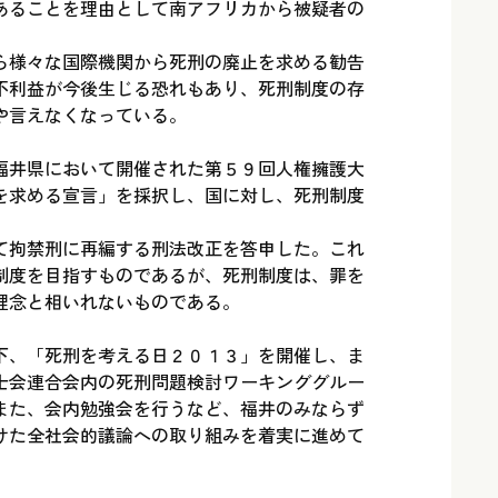
あることを理由として南アフリカから被疑者の
ら様々な国際機関から死刑の廃止を求める勧告
不利益が今後生じる恐れもあり、死刑制度の存
や言えなくなっている。
福井県において開催された第５９回人権擁護大
を求める宣言」を採択し、国に対し、死刑制度
て拘禁刑に再編する刑法改正を答申した。これ
制度を目指すものであるが、死刑制度は、罪を
理念と相いれないものである。
下、「死刑を考える日２０１３」を開催し、ま
士会連合会内の死刑問題検討ワーキンググルー
また、会内勉強会を行うなど、福井のみならず
けた全社会的議論への取り組みを着実に進めて