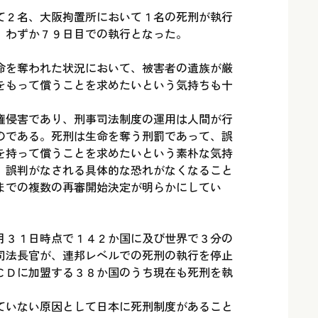
て２名、大阪拘置所において１名の死刑が執行
、わずか７９日目での執行となった。
命を奪われた状況において、被害者の遺族が厳
をもって償うことを求めたいという気持ちも十
権侵害であり、刑事司法制度の運用は人間が行
のである。死刑は生命を奪う刑罰であって、誤
を持って償うことを求めたいという素朴な気持
、誤判がなされる具体的な恐れがなくなること
までの複数の再審開始決定が明らかにしてい
月３１日時点で１４２か国に及び世界で３分の
司法長官が、連邦レベルでの死刑の執行を停止
ＣＤに加盟する３８か国のうち現在も死刑を執
ていない原因として日本に死刑制度があること