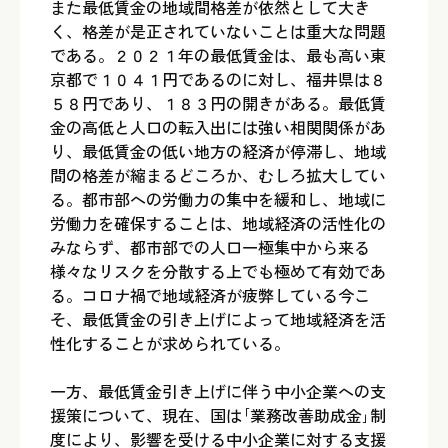
また最低賃金の地域間格差が依然として大き
く、格差が是正されていないことは重大な問題
である。２０２１年の最低賃金は、最も高い東
京都で１０４１円であるのに対し、福井県は８
５８円であり、１８３円の開きがある。最低賃
金の高低と人口の転入出には強い相関関係があ
り、最低賃金の低い地方の経済が停滞し、地域
間の格差が縮まるどころか、むしろ拡大してい
る。都市部への労働力の集中を緩和し、地域に
労働力を確保することは、地域経済の活性化の
みならず、都市部での人口一極集中から来る
様々なリスクを分散する上でも極めて有効であ
る。コロナ禍で地域経済が疲弊している今こ
そ、最低賃金の引き上げによって地域経済を活
性化することが求められている。
一方、最低賃金引き上げに伴う中小企業への支
援策について、現在、国は｢業務改善助成金｣制
度により、影響を受ける中小企業に対する支援