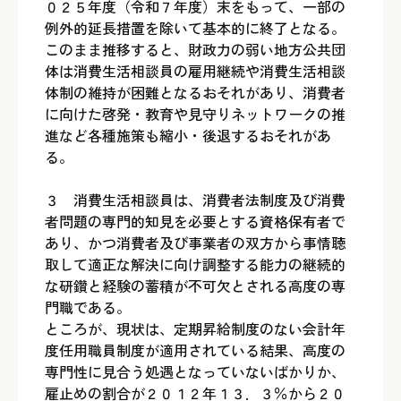
０２５年度（令和７年度）末をもって、一部の
例外的延長措置を除いて基本的に終了となる。
このまま推移すると、財政力の弱い地方公共団
体は消費生活相談員の雇用継続や消費生活相談
体制の維持が困難となるおそれがあり、消費者
に向けた啓発・教育や見守りネットワークの推
進など各種施策も縮小・後退するおそれがあ
る。
３ 消費生活相談員は、消費者法制度及び消費
者問題の専門的知見を必要とする資格保有者で
あり、かつ消費者及び事業者の双方から事情聴
取して適正な解決に向け調整する能力の継続的
な研鑽と経験の蓄積が不可欠とされる高度の専
門職である。
ところが、現状は、定期昇給制度のない会計年
度任用職員制度が適用されている結果、高度の
専門性に見合う処遇となっていないばかりか、
雇止めの割合が２０１２年１３．３％から２０