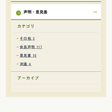
声明・意見書
カテゴリ
その他
3
会長声明
117
意見書
10
決議
4
アーカイブ