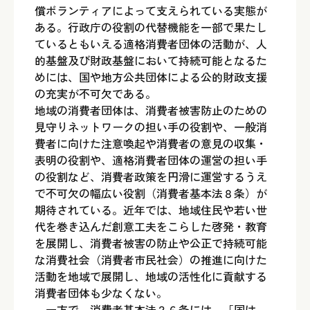
償ボランティアによって支えられている実態が
ある。行政庁の役割の代替機能を一部で果たし
ているともいえる適格消費者団体の活動が、人
的基盤及び財政基盤において持続可能となるた
めには、国や地方公共団体による公的財政支援
の充実が不可欠である。
地域の消費者団体は、消費者被害防止のための
見守りネットワークの担い手の役割や、一般消
費者に向けた注意喚起や消費者の意見の収集・
表明の役割や、適格消費者団体の運営の担い手
の役割など、消費者政策を円滑に運営するうえ
で不可欠の幅広い役割（消費者基本法８条）が
期待されている。近年では、地域住民や若い世
代を巻き込んだ創意工夫をこらした啓発・教育
を展開し、消費者被害の防止や公正で持続可能
な消費社会（消費者市民社会）の推進に向けた
活動を地域で展開し、地域の活性化に貢献する
消費者団体も少なくない。
一方で、消費者基本法２６条には、「国は、