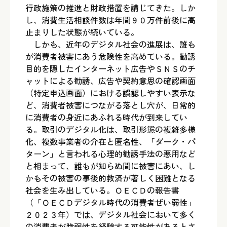
行政施策の推進と財政措置を講じてきた。しか
し、消費生活相談件数は年間９０万件前後に高
止まりした状態が続いている。
しかも、近年のデジタル社会の進展は、誰も
が消費者被害にあう危険性を高めている。勧誘
目的を隠したインターネット広告やＳＮＳのチ
ャットによる勧誘、広告や契約意思の確認画面
（特定申込画面）における誤認しやすい表示な
ど、消費者被害につながる落とし穴が、日常的
に消費者の身近にあふれる時代が到来してい
る。取引のデジタル化は、取引形態の複雑多様
化、複数事業者の介在と匿名性、「ダーク・パ
ターン」と言われる心理的勧誘手法の悪用など
と相まって、誰もが知らぬ間に被害にあい、し
かもその被害の事後的救済が著しく困難となる
社会を生み出している。ＯＥＣＤの報告書
（「ＯＥＣＤデジタル時代の消費者ぜい弱性」
２０２３年）では、デジタル社会において多く
の消費者が脆弱性を経験する可能性があるとさ