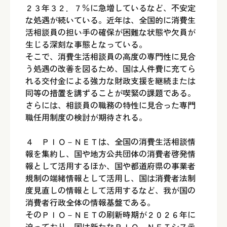
２３年３２．７％に急増しているなど、不安定
な処遇が続いている。近年は、全国的に消費生
活相談員の担い手の確保が困難な状態や欠員が
生じる深刻な事態となっている。
そこで、消費生活相談員の高度の専門性に見合
う処遇の改善を図るため、国は人件費に充てら
れる交付金による強力な財政支援を継続または
同等の措置を講ずることが喫緊の課題である。
さらには、相談員の職務の特性に見合った専門
職任用制度の検討が期待される。
４ ＰＩＯ－ＮＥＴは、全国の消費生活相談情
報を集約し、国や地方公共団体の消費者啓発情
報として活用するほか、国や都道府県の事業者
規制の端緒情報として活用し、国は消費者法制
度見直しの情報として活用するなど、我が国の
消費者行政全体の情報基盤である。
そのＰＩＯ－ＮＥＴの刷新時期が２０２６年に
迫っており、国は新たなＰＩＯ－ＮＥＴシステ