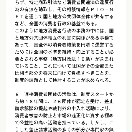
らず、特定商取引法など消費者関連法の違反行
為の有無を聴取し、その相談情報をＰＩＯ－Ｎ
ＥＴを通じて国と地方公共団体全体が共有する
など、全国の消費者行政の基盤である。
このように地方消費者行政の事務の中には、国
と地方公共団体相互の利害に関係がある事務で
あって、国全体の消費者施策を円滑に運営する
ためには全国の水準を維持・向上することが必
要とされる事務（地方財政法１０条）が含まれ
ていること、これについては国がその全部また
は相当部分を将来に向けて負担すべきことを、
制度的課題として検討することが求められる。
６ 適格消費者団体の活動は、制度スタートか
ら約１８年間に、２６団体が認定を受け、差止
請求訴訟の提起や裁判外の申入れ活動により、
消費者被害の防止と市場の適正化に資する極め
て公益性の高い活動を担っている。しかし、こ
うした差止請求活動の多くの部分が専門家の無