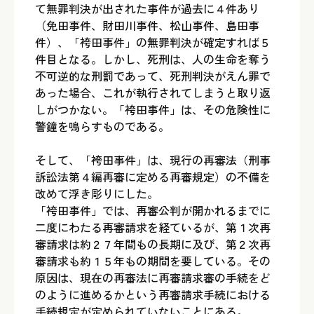
て無罪判決が出された事件が過去に４件あり
（免田事件、財田川事件、松山事件、島田事
件）、「袴田事件」の無罪判決が確定すれば５
件目となる。しかし、死刑は、人の生命を奪う
不可逆的な刑罰であって、死刑判決がえん罪で
あった場合、これが執行されてしまうと取り返
しがつかない。「袴田事件」は、その危険性に
警鐘を鳴らすものである。
そして、「袴田事件」は、現行の再審法（刑事
訴訟法第４編再審に定める再審規定）の不備を
改めて浮き彫りにした。
「袴田事件」では、再審公判が開かれるまでに
二度にわたる再審請求を経ているが、第１次再
審請求は約２７年間もの長期に及び、第２次再
審請求も約１５年もの期間を要している。その
原因は、現在の再審法に再審請求審の手続をど
のように進めるかという再審請求手続における
手続規定が定められていないことにある。