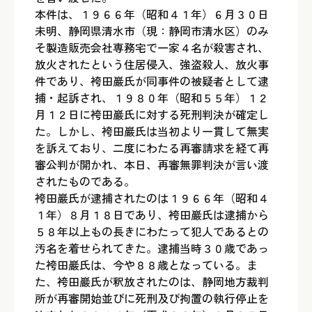
本件は、１９６６年（昭和４１年）６月３０日
未明、静岡県清水市（現：静岡市清水区）のみ
そ製造販売会社専務宅で一家４名が殺害され、
放火されたという住居侵入、強盗殺人、放火事
件であり、袴田巖氏が同事件の被疑者として逮
捕・起訴され、１９８０年（昭和５５年）１２
月１２日に袴田巖氏に対する死刑判決が確定し
た。しかし、袴田巖氏は当初より一貫して無実
を訴えており、二度にわたる再審請求を経て再
審公判が開かれ、本日、再審無罪判決が言い渡
されたものである。
袴田巖氏が逮捕されたのは１９６６年（昭和４
１年）８月１８日であり、袴田巖氏は逮捕から
５８年以上もの長きにわたって犯人であるとの
汚名を着せられてきた。逮捕当時３０歳であっ
た袴田巖氏は、今や８８歳となっている。ま
た、袴田巖氏が釈放されたのは、静岡地方裁判
所が再審開始並びに死刑及び拘置の執行停止を