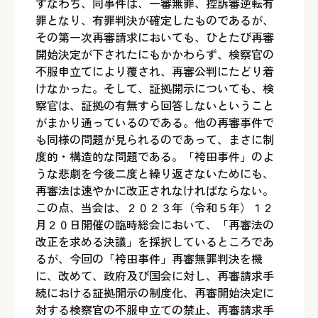
すなわち、同事件は、一審無罪、控訴審逆転有
罪となり、有罪判決が確定したものであるが、
その第一次再審請求においても、ひとたび再審
開始決定が下されたにもかかわらず、検察官の
不服申立てにより覆され、再審公判にたどり着
けなかった。そして、証拠開示についても、検
察官は、証拠の有無すら回答しないということ
がまかり通っているのである。他の再審事件で
も同様の問題が見られるのであって、まさに制
度的・構造的な問題である。「袴田事件」のよ
うな悲劇を今後二度と繰り返さないためにも、
再審法は速やかに改正されなければならない。
この点、当会は、２０２３年（令和５年）１２
月２０日開催の臨時総会において、「再審法の
改正を求める決議」を採択しているところであ
るが、今回の「袴田事件」再審無罪判決を機
に、改めて、政府及び国会に対し、再審請求手
続における証拠開示の制度化、再審開始決定に
対する検察官の不服申立ての禁止、再審請求手