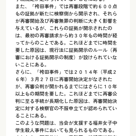
また、「袴田事件」では再審段階で約６００点
もの証拠が新たに検察側から開示され、それら
が再審開始及び再審無罪の判断に大きく影響を
与えているが、これらの証拠が開示されたの
は、最初の再審請求から約３０年もの時間が経
ってからのことである。これほどまでに時間を
要した原因は、現行法に証拠開示のルール（再
審における証拠開示の制度）が設けられていな
いことにある。
さらに、「袴田事件」では２０１４年（平成２
６年）３月２７日に再審開始決定がなされた
が、再審公判が開かれるまでにはさらに１０年
以上もの期間を要した。これほどまでに再審公
判に至る手続が長期化した原因は、再審開始決
定に対する検察官の不服申立てが認められてい
ることにある。
このような問題は、当会が支援する福井女子中
学生殺人事件においても見られるものである。