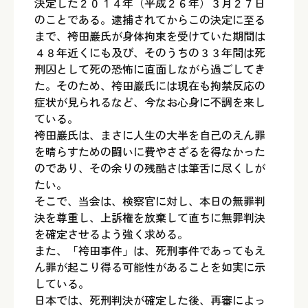
決定した２０１４年（平成２６年）３月２７日
のことである。逮捕されてからこの決定に至る
まで、袴田巖氏が身体拘束を受けていた期間は
４８年近くにも及び、そのうちの３３年間は死
刑囚として死の恐怖に直面しながら過ごしてき
た。そのため、袴田巖氏には現在も拘禁反応の
症状が見られるなど、今なお心身に不調を来し
ている。
袴田巖氏は、まさに人生の大半を自己のえん罪
を晴らすための闘いに費やさざるを得なかった
のであり、その余りの残酷さは筆舌に尽くしが
たい。
そこで、当会は、検察官に対し、本日の無罪判
決を尊重し、上訴権を放棄して直ちに無罪判決
を確定させるよう強く求める。
また、「袴田事件」は、死刑事件であってもえ
ん罪が起こり得る可能性があることを如実に示
している。
日本では、死刑判決が確定した後、再審によっ