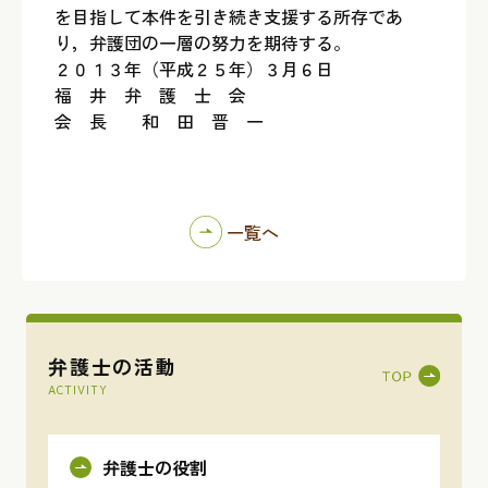
を目指して本件を引き続き支援する所存であ
り，弁護団の一層の努力を期待する。
２０１３年（平成２５年）３月６日
福 井 弁 護 士 会
会 長 和 田 晋 一
一覧へ
弁護士の活動
ACTIVITY
弁護士の役割