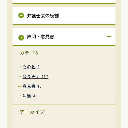
弁護士会の役割
声明・意見書
カテゴリ
その他
3
会長声明
117
意見書
10
決議
4
アーカイブ