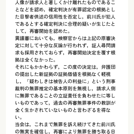
人像が請求人と著しくかけ離れたものであるこ
となどを認め，確定判決が有罪認定の根拠とし
た目撃者供述の信用性を否定し，前川氏が犯人
であるとする確定判決に合理的疑いが生じたと
して，再審開始を認めた。
異議審においても，検察官からは上記の原審決
定に対して十分な反論が行われず，証人尋問請
求も採用されておらず，再審開始決定を覆す根
拠は全くなかった。
それにもかかわらず，この度の決定は，弁護団
の提出した新証拠の証拠価値を根拠なく軽視
し，「疑わしきは被告人の利益に」という刑事
裁判の無罪推定の基本原則を無視し，請求人側
に無罪であることの立証責任を負わせたに等し
いものであって，過去の再審無罪事件の教訓が
全く生かされていないものと言わざるを得な
い。
当会は，これまで無罪を訴え続けてきた前川氏
の無実を確信し，再審により無罪を勝ち取る日