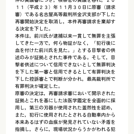
１１（平成２３）年１１月３０日に原審（請求
審）である名古屋高等裁判所金沢支部が下した
再審開始決定を取消し，本件再審請求を棄却す
る決定を下した。
本件は，前川氏が逮捕以来一貫して無罪を主張
してきた一方で，何ら物証がなく，「犯行後に
血を付けた前川氏を見た。」とする目撃者の供
述のみが証拠とされた事件である。そして，目
撃者供述について信用できないとして無罪判決
を下した第一審と信用できるとして有罪判決を
下した控訴審とで判断が分かれ，最高裁判所で
有罪判決が確定した。
原審の決定は，再審請求審において開示された
証拠とこれを基にした法医学鑑定を全面的に採
用し，第三の刃器が使用された蓋然性を認め，
また，犯行に使用されたとされる自動車内から
本来あるはずの血痕が発見されていない矛盾を
指摘し，さらに，現場状況からうかがわれる犯