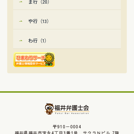
ま行（20）
や行（13）
わ行（1）
〒910－0004
福井県福井市宝永4丁目3番1号 サクラＮビル 7階