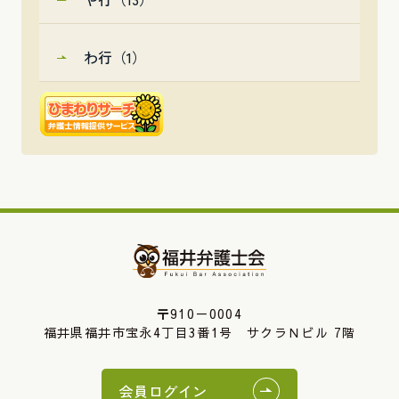
わ行（1）
〒910－0004
福井県福井市宝永4丁目3番1号 サクラＮビル 7階
会員ログイン