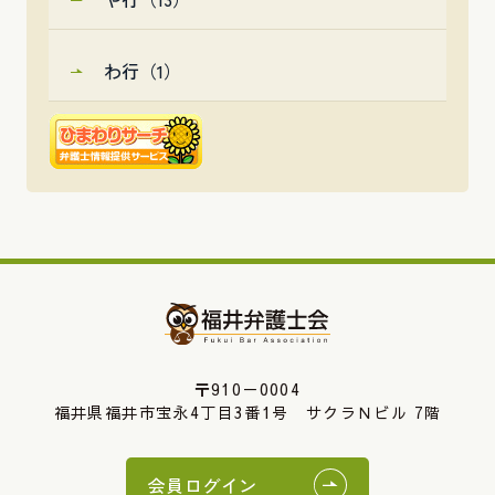
わ行（1）
〒910－0004
福井県福井市宝永4丁目3番1号 サクラＮビル 7階
会員ログイン