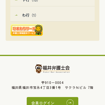
わ行（1）
〒910－0004
福井県福井市宝永4丁目3番1号 サクラＮビル 7階
会員ログイン