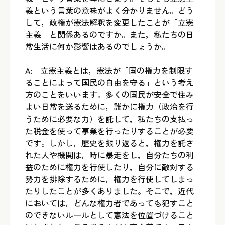
義という言葉の意味がよく分かりません。どう
して，政権が憲法解釈を変更したことが「立憲
主義」と関係あるのですか。また，私たちの日
常生活に何か影響はあるのでしょうか。
A: 立憲主義とは，憲法が「国の権力を制限す
ることによって国民の自由を守る」という考え
方のことをいいます。多くの国民が安全で住み
よい日常を送るために，誰かに権力（政治を行
うために必要な力）を託して，私たちの支払っ
た税金を使って事業を行ったりすることが必要
です。しかし，歴史を振り返ると，権力を託さ
れた人や機関は，時に暴走をし，自分たちの利
益のために権力を行使したり，自分に敵対する
勢力を排除するために，権力を行使してしまっ
たりしたことが多くありました。そこで，近代
においては，どんな権力者であっても犯すこと
のできないルールとして憲法を位置づけること