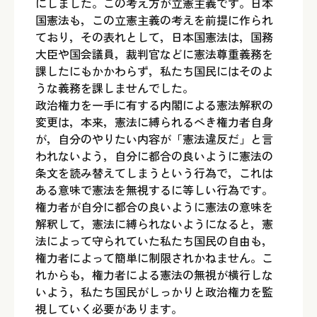
にしました。この考え方が立憲主義です。日本
国憲法も，この立憲主義の考えを前提に作られ
ており，その表れとして，日本国憲法は，国務
大臣や国会議員，裁判官などに憲法尊重義務を
課したにもかかわらず，私たち国民にはそのよ
うな義務を課しませんでした。
政治権力を一手に有する内閣による憲法解釈の
変更は，本来，憲法に縛られるべき権力者自身
が，自分のやりたい内容が「憲法違反だ」と言
われないよう，自分に都合の良いように憲法の
条文を読み替えてしまうという行為で，これは
ある意味で憲法を無視するに等しい行為です。
権力者が自分に都合の良いように憲法の意味を
解釈して，憲法に縛られないようになると，憲
法によって守られていた私たち国民の自由も，
権力者によって簡単に制限されかねません。こ
れからも，権力者による憲法の無視が横行しな
いよう，私たち国民がしっかりと政治権力を監
視していく必要があります。