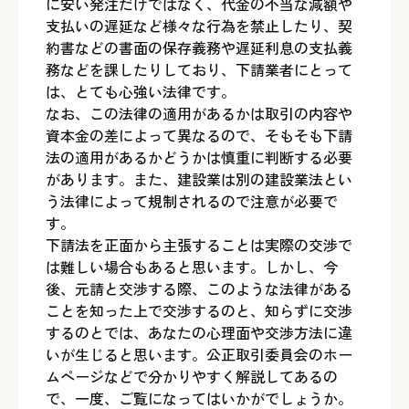
に安い発注だけではなく、代金の不当な減額や
支払いの遅延など様々な行為を禁止したり、契
約書などの書面の保存義務や遅延利息の支払義
務などを課したりしており、下請業者にとって
は、とても心強い法律です。
なお、この法律の適用があるかは取引の内容や
資本金の差によって異なるので、そもそも下請
法の適用があるかどうかは慎重に判断する必要
があります。また、建設業は別の建設業法とい
う法律によって規制されるので注意が必要で
す。
下請法を正面から主張することは実際の交渉で
は難しい場合もあると思います。しかし、今
後、元請と交渉する際、このような法律がある
ことを知った上で交渉するのと、知らずに交渉
するのとでは、あなたの心理面や交渉方法に違
いが生じると思います。公正取引委員会のホー
ムページなどで分かりやすく解説してあるの
で、一度、ご覧になってはいかがでしょうか。