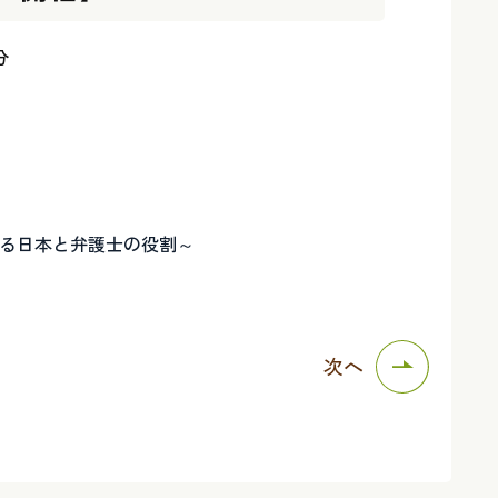
分
）
れる日本と弁護士の役割～
次へ