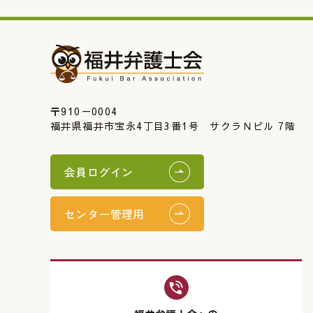
〒910－0004
福井県福井市宝永4丁目3番1号 サクラＮビル 7階
会員ログイン
センター管理用