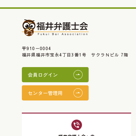
〒910－0004
福井県福井市宝永4丁目3番1号 サクラＮビル 7階
会員ログイン
センター管理用