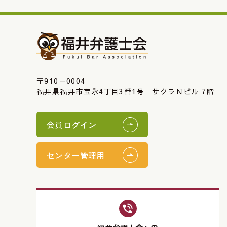
〒910－0004
福井県福井市宝永4丁目3番1号 サクラＮビル 7階
会員ログイン
センター管理用