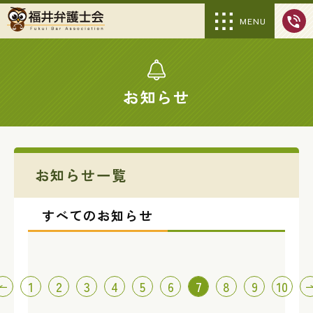
MENU
お知らせ
お知らせ一覧
すべてのお知らせ
投
1
2
3
4
5
6
7
8
9
10
稿
の